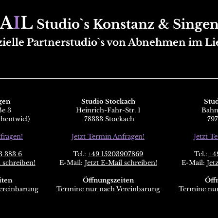
A
I
L
Studio`s Konstanz & Singe
zielle Partnerst
udio`s
von
Abnehmen im Li
gen
Studio Stockach
Stud
ße 3
Heinrich-Fahr-Str. 1
Bahn
hentwiel)
78333 Stockach
797
fragen!
Jetzt Termin Anfragen!
Jetzt T
3 383 6
Tel.:
+49 15203907869
Tel.:
+4
l schreiben!
E-Mail:
Jetzt E-Mail schreiben!
E-Mail:
Jet
iten
Öffnungszeiten
Öff
ereinbarung
Termine nur nach Vereinbarung
Termine nur