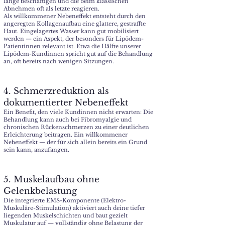
lange beschäftigen und die beim klassischen
Abnehmen oft als letzte reagieren.
Als willkommener Nebeneffekt entsteht durch den
angeregten Kollagenaufbau eine glattere, gestraffte
Haut. Eingelagertes Wasser kann gut mobilisiert
werden — ein Aspekt, der besonders für Lipödem-
Patientinnen relevant ist. Etwa die Hälfte unserer
Lipödem-Kundinnen spricht gut auf die Behandlung
an, oft bereits nach wenigen Sitzungen.
4. Schmerzreduktion als
dokumentierter Nebeneffekt
Ein Benefit, den viele Kundinnen nicht erwarten: Die
Behandlung kann auch bei Fibromyalgie und
chronischen Rückenschmerzen zu einer deutlichen
Erleichterung beitragen. Ein willkommener
Nebeneffekt — der für sich allein bereits ein Grund
sein kann, anzufangen.
5. Muskelaufbau ohne
Gelenkbelastung
Die integrierte EMS-Komponente (Elektro-
Muskuläre-Stimulation) aktiviert auch deine tiefer
liegenden Muskelschichten und baut gezielt
Muskulatur auf — vollständig ohne Belastung der