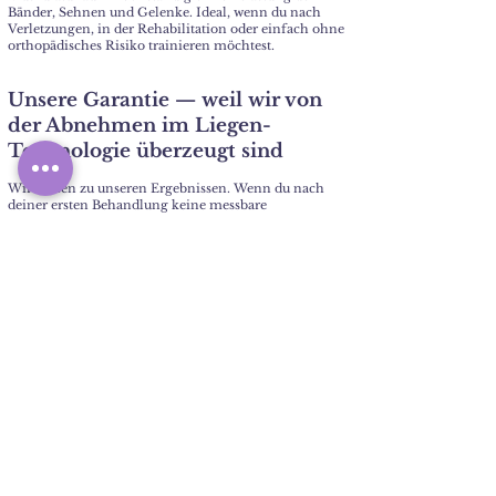
Bänder, Sehnen und Gelenke. Ideal, wenn du nach
Verletzungen, in der Rehabilitation oder einfach ohne
orthopädisches Risiko trainieren möchtest.
Unsere Garantie — weil wir von
der Abnehmen im Liegen-
Technologie überzeugt sind
Wir stehen zu unseren Ergebnissen. Wenn du nach
deiner ersten Behandlung keine messbare
Veränderung feststellst, erhältst du dein Geld zurück —
ohne Wenn und Aber. Und diese Garantie ist kein
Marketing. Sie ist Ausdruck unseres Vertrauens in die
Technologie und unsere Arbeit.
A
bnehmen
i
m
L
iegen
S
tudios
Offizielle Partnerst
udios
von
Abnehmen im Liegen