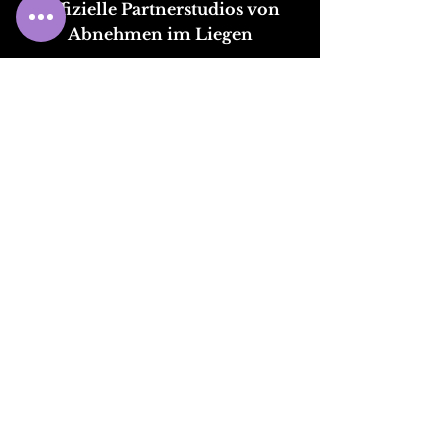
Offizielle Partnerst
udios
von
Abnehmen im Liegen
Studio Konstanz
Helene-Merk-Straße 1
78467 Konstanz
Jetzt Termin Anfragen!
Tel.:
+49 1523 1329862
E-Mail:
Jetzt E-Mail schreiben!
Öffnungszeiten
Termine nur nach Vereinbarung
Studio Singen
Lessingstraße 3
78224 Singen (Hohentwiel)
Jetzt Termin Anfragen!
Tel.:
+49 162 153 383 6