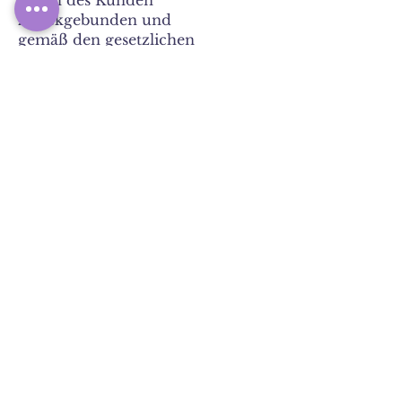
Daten des Kunden
zweckgebunden und
gemäß den gesetzlichen
Bestimmungen. Die zum Zwecke
der Bestellung
angegebenen persönlichen Daten
(wie zum Beispiel Name, E-Mail-
Adresse,
Anschrift,) werden vom Verkäufer
zur optimalen Erfüllung und
Abwicklung des
Vertrags verwendet. Diese Daten
werden vertraulich behandelt
und nicht an
Dritte weitergegeben, die nicht
am Bestell-, Auslieferungs- und
Zahlungsvorgang beteiligt sind.
Sonstiges
Die „Geld zurück Garantie“ gilt
nur für die