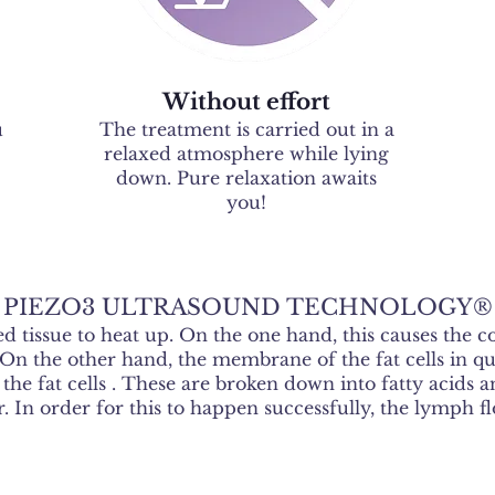
Without effort
u
The treatment is carried out in a
relaxed atmosphere while lying
down. Pure relaxation awaits
you!
The technologies
PIEZO3 ULTRASOUND TECHNOLOGY®
d tissue to heat up. On the one hand, this causes the co
 On the other hand, the membrane of the fat cells in qu
the fat cells
. These are broken down into fatty acids a
r. In order for this to happen successfully, the lymph fl