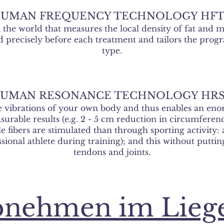
UMAN FREQUENCY TECHNOLOGY HF
 the world that measures the local density of fat and mu
nd precisely before each treatment and tailors the prog
type.
UMAN RESONANCE TECHNOLOGY HR
 vibrations of your own body and thus enables an enor
rable results (e.g. 2 - 5 cm reduction in circumference
 fibers are stimulated than through sporting activity: 
ional athlete during training); and this without puttin
tendons and joints.
nehmen im Lieg