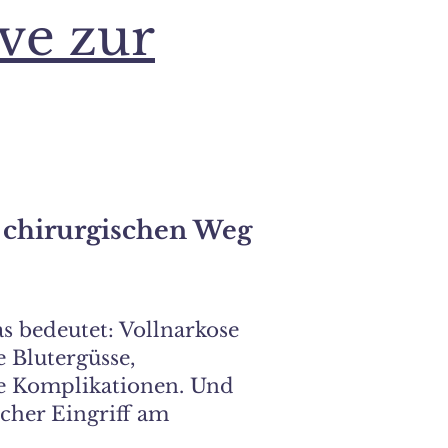
ive zur
chirurgischen Weg
as bedeutet: Vollnarkose
e Blutergüsse,
e Komplikationen. Und
ischer Eingriff am