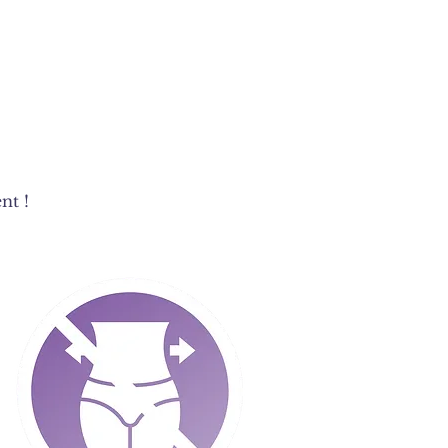
ent
!